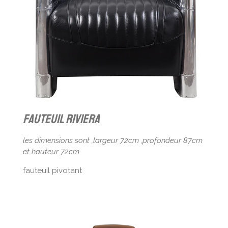
Fauteuil Riviera
les dimensions sont ,largeur 72cm ,profondeur 87cm
et hauteur 72cm
fauteuil pivotant